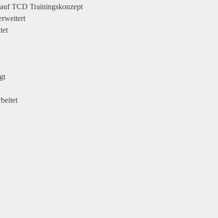
s auf TCD Trainingskonzept
rweitert
tet
gt
beitet